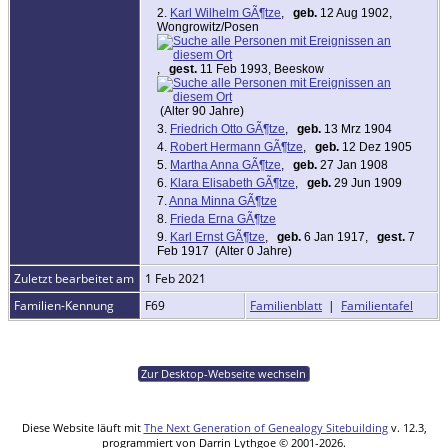
2.
Karl Wilhelm GÃ¶tze
,
geb.
12 Aug 1902,
Wongrowitz/Posen
,
gest.
11 Feb 1993, Beeskow
(Alter 90 Jahre)
3.
Friedrich Otto GÃ¶tze
,
geb.
13 Mrz 1904
4.
Robert Hermann GÃ¶tze
,
geb.
12 Dez 1905
5.
Martha Anna GÃ¶tze
,
geb.
27 Jan 1908
6.
Klara Elisabeth GÃ¶tze
,
geb.
29 Jun 1909
7.
Anna Minna GÃ¶tze
8.
Frieda Erna GÃ¶tze
9.
Karl Ernst GÃ¶tze
,
geb.
6 Jan 1917,
gest.
7
Feb 1917 (Alter 0 Jahre)
Zuletzt bearbeitet am
1 Feb 2021
Familien-Kennung
F69
Familienblatt
|
Familientafel
Zur Desktop-Webseite wechseln
Diese Website läuft mit
The Next Generation of Genealogy Sitebuilding
v. 12.3,
programmiert von Darrin Lythgoe © 2001-2026.