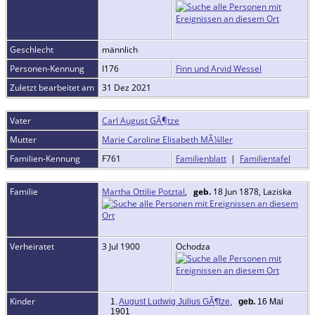
Geschlecht
männlich
Personen-Kennung
I176
Finn und Arvid Wessel
Zuletzt bearbeitet am
31 Dez 2021
Vater
Carl August GÃ¶tze
Mutter
Marie Caroline Elisabeth MÃ¼ller
Familien-Kennung
F761
Familienblatt
|
Familientafel
Familie
Martha Ottilie Potztal
,
geb.
18 Jun 1878, Laziska
Verheiratet
3 Jul 1900
Ochodza
Kinder
1.
August Ludwig Julius GÃ¶tze
,
geb.
16 Mai
1901