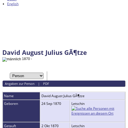
English
David August Julius GÃ¶tze
1870 -
Angaben zur Person
|
PDF
Name
David August Julius
GÃ¶tze
Geboren
24 Sep 1870
Letschin
Getauft
2 Okt 1870
Letschin