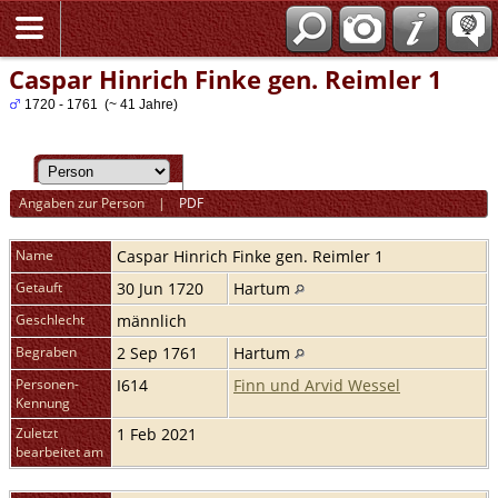
Caspar Hinrich Finke gen. Reimler 1
1720 - 1761 (~ 41 Jahre)
Angaben zur Person
|
PDF
Name
Caspar Hinrich
Finke gen. Reimler 1
Getauft
30 Jun 1720
Hartum
Geschlecht
männlich
Begraben
2 Sep 1761
Hartum
Personen-
I614
Finn und Arvid Wessel
Kennung
Zuletzt
1 Feb 2021
bearbeitet am