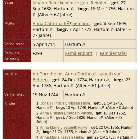
Vater
Johann Reincke Vincke gen. Reimler
,
get.
27
Sep 1688, Hartum
,
begr.
16 Mrz 1756, Hartum
(Alter ~ 67 Jahre)
Mutter
Anna Cathrina KÃ¶nemann
,
get.
4 Sep 1695,
Hartum
,
begr.
7 Apr 1773, Hartum
(Alter ~
77 Jahre)
Verheiratet
5 Apr 1714
Hartum
Familien-
F294
Familienblatt
|
Familientafel
Kennung
Familie
An Dorothe od. Anna Dorthea Lisabeth von
Behren
,
get.
24 Dez 1724, Hartum
,
begr.
23
Apr 1786, Hartum
(Alter ~ 61 Jahre)
Verheiratet
19 Nov 1744
Hartum
Kinder
1.
Johan Hinrich Christian Finke
,
get.
31 Okt 1745,
Hartum
,
begr.
13 Apr 1746, Hartum
(Alter ~ 0 Jahre)
2.
Anna Christin Elisabeth Vincke
,
get.
10 Dez 1752,
Hartum
,
gest.
7 Sep 1826, Hartum
(Alter ~ 73
Jahre)
3.
Anna Marie Liesabeth Finke
,
get.
22 Okt 1755, Hartum
,
begr.
31 Okt 1755, Hartum
(Alter ~ 0 Jahre)
4.
Anna Marie Ilsaben Finke
,
get.
22 Okt 1757, Hartum