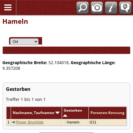
Hameln
Geographische Breite:
52.104018,
Geographische Länge:
9.357208
Gestorben
Treffer 1 bis 1 von 1
Gestorben
Nachname, Taufnamen
Personen-Kennung
1
Plowe, Brunhilde
Hameln
I211