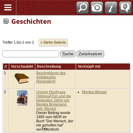
Geschichten
Treffer 1 bis 2 von 2
» Siehe Galerie
#
Vorschaubild
Beschreibung
Verknüpft mit
1
Beschreibung des
Amtsbezirks
Riesenkirch
2
Unsere Flucht aus
Monika Wessel
OstpreuÃŸen und die
folgenden Jahre von
Monika Brinkmann,
geb. Wessel
Dieser Beitrag wurde
1995 vom WDR im
Buch "Der Mensch, der
mir geholfen hat"
verÃ¶ffentlicht.