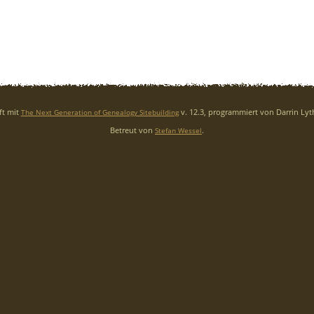
ft mit
v. 12.3, programmiert von Darrin Ly
The Next Generation of Genealogy Sitebuilding
Betreut von
.
Stefan Wessel