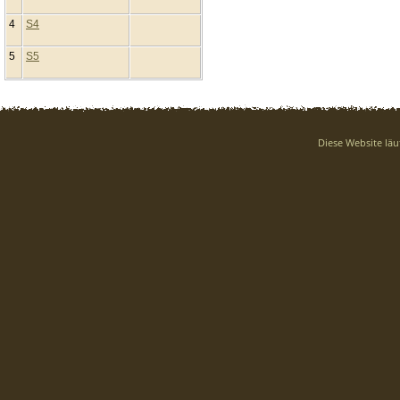
4
S4
5
S5
Diese Website läu