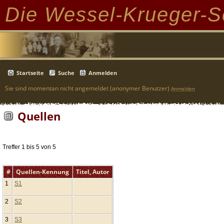
Die Wessel-Krueger-S
Startseite
Suche
Anmelden
Sie sind momentan nicht angemeldet (anonymer Benutzer)
Anmelden
Quellen
Treffer 1 bis 5 von 5
#
Quellen-Kennung
Titel, Autor
1
S1
2
S2
3
S3