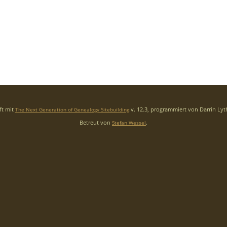
ft mit
v. 12.3, programmiert von Darrin Ly
The Next Generation of Genealogy Sitebuilding
Betreut von
.
Stefan Wessel