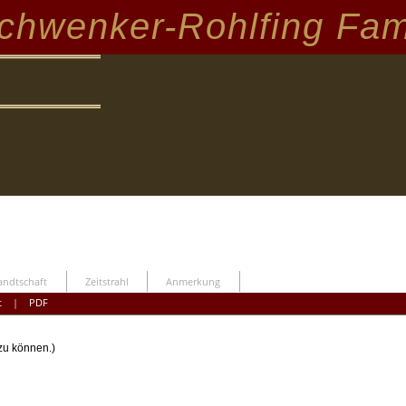
chwenker-Rohlfing Fam
ndtschaft
Zeitstrahl
Anmerkung
t
|
PDF
 zu können.)