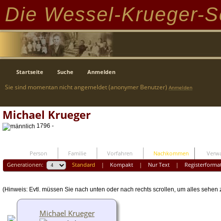
Die Wessel-Krueger-S
Startseite
Suche
Anmelden
Sie sind momentan nicht angemeldet (anonymer Benutzer)
Anmelden
Michael Krueger
1796 -
Person
Familie
Vorfahren
Nachkommen
Verwa
Generationen:
Standard
|
Kompakt
|
Nur Text
|
Registerforma
(Hinweis: Evtl. müssen Sie nach unten oder nach rechts scrollen, um alles sehen
Michael Krueger