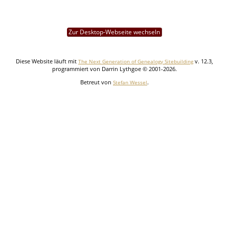
Zur Desktop-Webseite wechseln
Diese Website läuft mit
v. 12.3,
The Next Generation of Genealogy Sitebuilding
programmiert von Darrin Lythgoe © 2001-2026.
Betreut von
.
Stefan Wessel