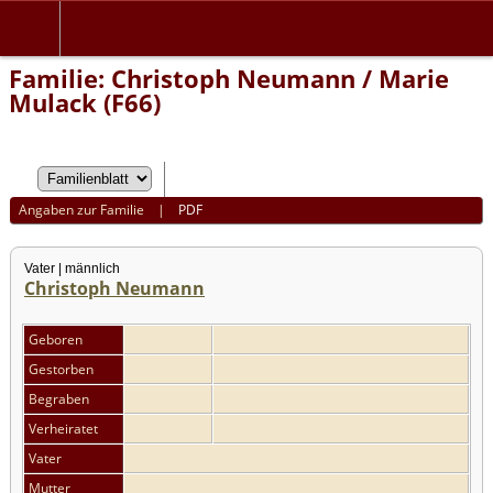
Familie: Christoph Neumann / Marie
Mulack (F66)
Angaben zur Familie
|
PDF
Vater | männlich
Christoph Neumann
Geboren
Gestorben
Begraben
Verheiratet
Vater
Mutter