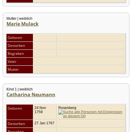
Mutter | weiblich
Marie Mulack
Geboren
Gestorben
Begraben
Vater
Mutter
Kind 1 | weiblich
Catharina Neumann
Geboren
24 Nov
Rosenberg
1759
Gestorben
27 Jan 1767
Begraben