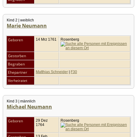
Kind 2 | weiblich
Marie Neumann
Geboren
14 Mrz 1761
Rosenberg
Gestorben
Begraben
Ehepartner
Matthias Schneider
|
F30
Verheiratet
Kind 3 | männlich
Michael Neumann
Geboren
29 Dez
Rosenberg
1764
Gestorben
13 Feb