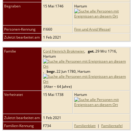
Begraben
15 Mai 1746
Hartum
Personen-Kennung
I1660
Finn und Arvid Wessel
Zuletzt bearbeitet am
1 Feb 2021
Familie
Cord Heinrich Brokmeier
,
get.
29 Mrz 1716,
Hartum
,
begr.
22 Jun 1780, Hartum
(Alter ~ 64 Jahre)
Verheiratet
15 Mai 1738
Hartum
Zuletzt bearbeitet am
1 Feb 2021
Familien-Kennung
F734
Familienblatt
|
Familientafel