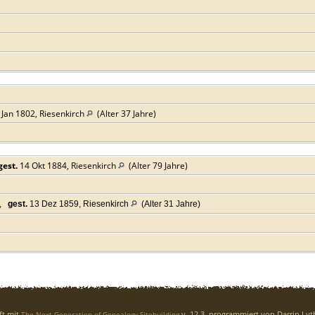
Jan 1802, Riesenkirch
(Alter 37 Jahre)
gest.
14 Okt 1884, Riesenkirch
(Alter 79 Jahre)
,
gest.
13 Dez 1859, Riesenkirch
(Alter 31 Jahre)
ft mit
v. 12.3, programmiert von Darrin Ly
The Next Generation of Genealogy Sitebuilding