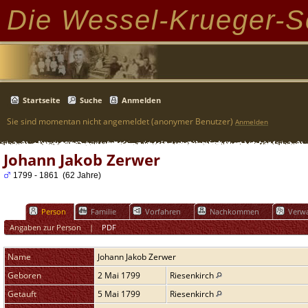
Die Wessel-Krueger-S
Startseite
Suche
Anmelden
Sie sind momentan nicht angemeldet (anonymer Benutzer)
Anmelden
Johann Jakob Zerwer
1799 - 1861 (62 Jahre)
Person
Familie
Vorfahren
Nachkommen
Verwa
Angaben zur Person
|
PDF
Name
Johann Jakob
Zerwer
Geboren
2 Mai 1799
Riesenkirch
Getauft
5 Mai 1799
Riesenkirch