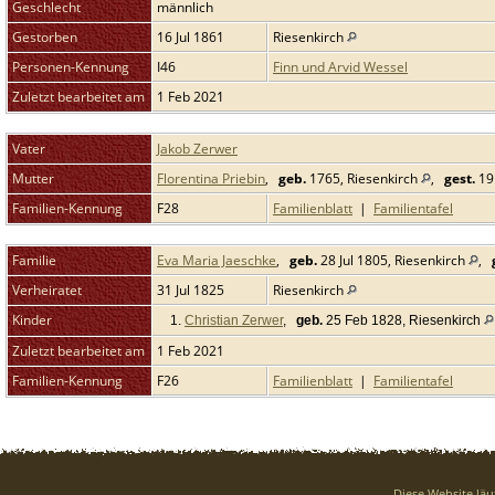
Geschlecht
männlich
Gestorben
16 Jul 1861
Riesenkirch
Personen-Kennung
I46
Finn und Arvid Wessel
Zuletzt bearbeitet am
1 Feb 2021
Vater
Jakob Zerwer
Mutter
Florentina Priebin
,
geb.
1765, Riesenkirch
,
gest.
19 
Familien-Kennung
F28
Familienblatt
|
Familientafel
Familie
Eva Maria Jaeschke
,
geb.
28 Jul 1805, Riesenkirch
,
Verheiratet
31 Jul 1825
Riesenkirch
Kinder
1.
Christian Zerwer
,
geb.
25 Feb 1828, Riesenkirch
Zuletzt bearbeitet am
1 Feb 2021
Familien-Kennung
F26
Familienblatt
|
Familientafel
Diese Website läu