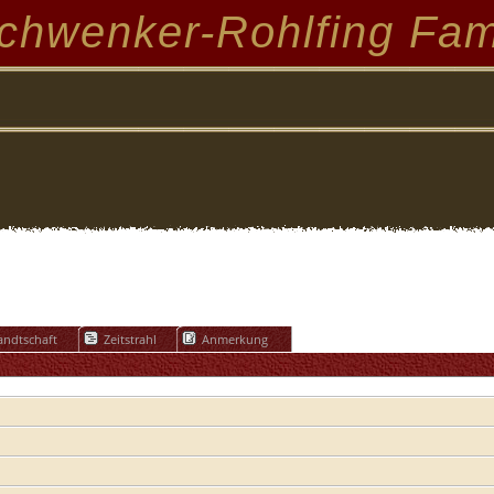
chwenker-Rohlfing Fam
ndtschaft
Zeitstrahl
Anmerkung