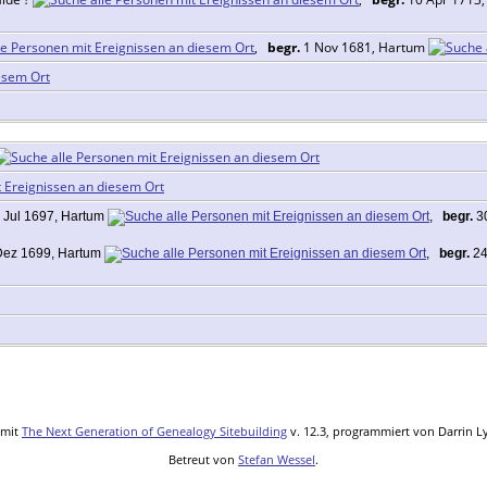
,
begr.
1 Nov 1681, Hartum
 Jul 1697, Hartum
,
begr.
30
ez 1699, Hartum
,
begr.
24
 mit
The Next Generation of Genealogy Sitebuilding
v. 12.3, programmiert von Darrin L
Betreut von
Stefan Wessel
.