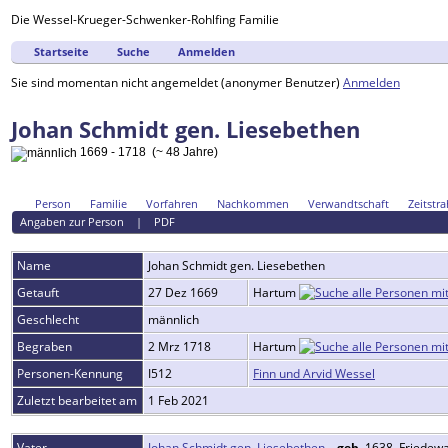
Die Wessel-Krueger-Schwenker-Rohlfing Familie
Startseite
Suche
Anmelden
Sie sind momentan nicht angemeldet (anonymer Benutzer)
Anmelden
Johan Schmidt gen. Liesebethen
1669 - 1718 (~ 48 Jahre)
Person
Familie
Vorfahren
Nachkommen
Verwandtschaft
Zeitstra
Angaben zur Person
|
PDF
Name
Johan
Schmidt gen. Liesebethen
Getauft
27 Dez 1669
Hartum
Geschlecht
männlich
Begraben
2 Mrz 1718
Hartum
Personen-Kennung
I512
Finn und Arvid Wessel
Zuletzt bearbeitet am
1 Feb 2021
Vater
Johan Schmidt gen. Liesebethen
,
geb.
1638, Friedewa