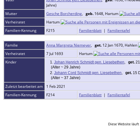
Jahre)
Mutter
Gesche Borcherding
,
geb.
1648, Hartum
Verheiratet
Hartum
Familien-Kennung
F215
Familienblatt
|
Familientafel
Familie
Anna Margreta Niemeyer
,
get.
12 Jan 1670, Hahlen
Verheiratet
7 Jul 1693
Hartum
Kinder
1.
Johan Henrich Schmidt gen. Liesebethen
,
get.
21
(Alter ~ 29 Jahre)
2.
Johann Cord Schmidt gen. Liesebethen
,
get.
15 D
(Alter ~ 37 Jahre)
Zuletzt bearbeitet am
1 Feb 2021
Familien-Kennung
F214
Familienblatt
|
Familientafel
Diese Website läuft