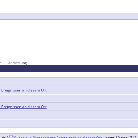
hl
Anmerkung
lde ?
,
begr.
10 Apr 1713