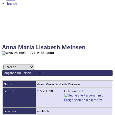
English
Anna Maria Lisabeth Meinsen
1698 - 1777 (~ 78 Jahre)
Angaben zur Person
|
PDF
Name
Anna Maria Lisabeth
Meinsen
Getauft
1 Apr 1698
Holzhausen II
Geschlecht
weiblich