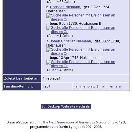
(Alter ~ 68 Jahre)
6.
Christian Niemann
,
get.
1 Dez 1734,
Holzhausen II
,
begr.
6 Jun 1736, Holzhausen II
(Alter ~ 1 Jahre)
7.
Johan Christian Niemann
,
get.
3 Apr 1738,
Holzhausen II
,
begr.
13 Apr 1742, Holzhausen II
(Alter ~ 4 Jahre)
Zuletzt bearbeitet am
1 Feb 2021
Familien-Kennung
F251
Familienblatt
|
Familientafel
Zur Desktop-Webseite wechseln
Diese Website läuft mit
The Next Generation of Genealogy Sitebuilding
v. 12.3,
programmiert von Darrin Lythgoe © 2001-2026.