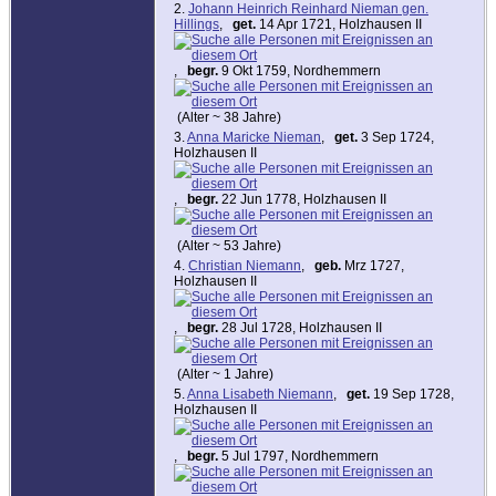
2.
Johann Heinrich Reinhard Nieman gen.
Hillings
,
get.
14 Apr 1721, Holzhausen II
,
begr.
9 Okt 1759, Nordhemmern
(Alter ~ 38 Jahre)
3.
Anna Maricke Nieman
,
get.
3 Sep 1724,
Holzhausen II
,
begr.
22 Jun 1778, Holzhausen II
(Alter ~ 53 Jahre)
4.
Christian Niemann
,
geb.
Mrz 1727,
Holzhausen II
,
begr.
28 Jul 1728, Holzhausen II
(Alter ~ 1 Jahre)
5.
Anna Lisabeth Niemann
,
get.
19 Sep 1728,
Holzhausen II
,
begr.
5 Jul 1797, Nordhemmern