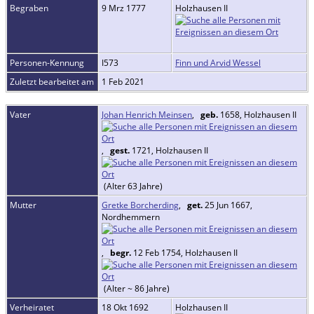
Begraben
9 Mrz 1777
Holzhausen II
Personen-Kennung
I573
Finn und Arvid Wessel
Zuletzt bearbeitet am
1 Feb 2021
Vater
Johan Henrich Meinsen
,
geb.
1658, Holzhausen II
,
gest.
1721, Holzhausen II
(Alter 63 Jahre)
Mutter
Gretke Borcherding
,
get.
25 Jun 1667,
Nordhemmern
,
begr.
12 Feb 1754, Holzhausen II
(Alter ~ 86 Jahre)
Verheiratet
18 Okt 1692
Holzhausen II