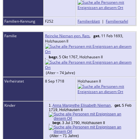
Familien-Kennung
F252
Familienblatt
|
Familientafel
Familie
Reincke Nieman gen. Rats
,
get.
11 Feb 1693,
Holzhausen II
,
begr.
5 Okt 1767, Holzhausen II
(Alter ~ 74 Jahre)
Verheiratet
8 Sep 1718
Holzhausen II
Kinder
1.
Anna Margrethe Elisabeth Nieman
,
get.
5 Feb
1719, Holzhausen II
,
begr.
3 Jul 1790, Holzhausen II
(Alter ~ 71 Jahre)