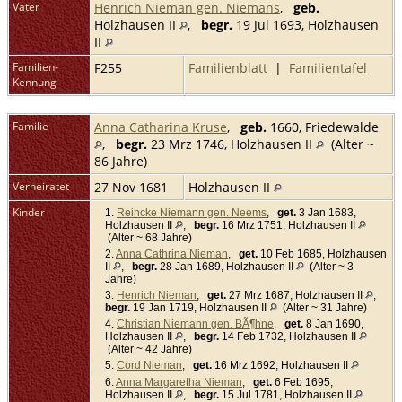
Vater
Henrich Nieman gen. Niemans
,
geb.
Holzhausen II
,
begr.
19 Jul 1693, Holzhausen
II
Familien-
F255
Familienblatt
|
Familientafel
Kennung
Familie
Anna Catharina Kruse
,
geb.
1660, Friedewalde
,
begr.
23 Mrz 1746, Holzhausen II
(Alter ~
86 Jahre)
Verheiratet
27 Nov 1681
Holzhausen II
Kinder
1.
Reincke Niemann gen. Neems
,
get.
3 Jan 1683,
Holzhausen II
,
begr.
16 Mrz 1751, Holzhausen II
(Alter ~ 68 Jahre)
2.
Anna Cathrina Nieman
,
get.
10 Feb 1685, Holzhausen
II
,
begr.
28 Jan 1689, Holzhausen II
(Alter ~ 3
Jahre)
3.
Henrich Nieman
,
get.
27 Mrz 1687, Holzhausen II
,
begr.
19 Jan 1719, Holzhausen II
(Alter ~ 31 Jahre)
4.
Christian Niemann gen. BÃ¶hne
,
get.
8 Jan 1690,
Holzhausen II
,
begr.
14 Feb 1732, Holzhausen II
(Alter ~ 42 Jahre)
5.
Cord Nieman
,
get.
16 Mrz 1692, Holzhausen II
6.
Anna Margaretha Nieman
,
get.
6 Feb 1695,
Holzhausen II
,
begr.
15 Jul 1781, Holzhausen II