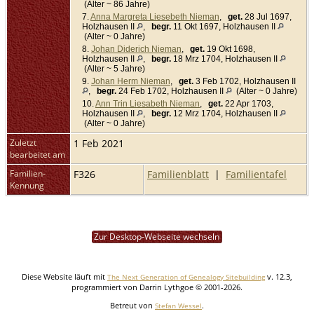
(Alter ~ 86 Jahre)
7.
Anna Margreta Liesebeth Nieman
,
get.
28 Jul 1697,
Holzhausen II
,
begr.
11 Okt 1697, Holzhausen II
(Alter ~ 0 Jahre)
8.
Johan Diderich Nieman
,
get.
19 Okt 1698,
Holzhausen II
,
begr.
18 Mrz 1704, Holzhausen II
(Alter ~ 5 Jahre)
9.
Johan Herm Nieman
,
get.
3 Feb 1702, Holzhausen II
,
begr.
24 Feb 1702, Holzhausen II
(Alter ~ 0 Jahre)
10.
Ann Trin Liesabeth Nieman
,
get.
22 Apr 1703,
Holzhausen II
,
begr.
12 Mrz 1704, Holzhausen II
(Alter ~ 0 Jahre)
Zuletzt
1 Feb 2021
bearbeitet am
Familien-
F326
Familienblatt
|
Familientafel
Kennung
Zur Desktop-Webseite wechseln
Diese Website läuft mit
v. 12.3,
The Next Generation of Genealogy Sitebuilding
programmiert von Darrin Lythgoe © 2001-2026.
Betreut von
.
Stefan Wessel