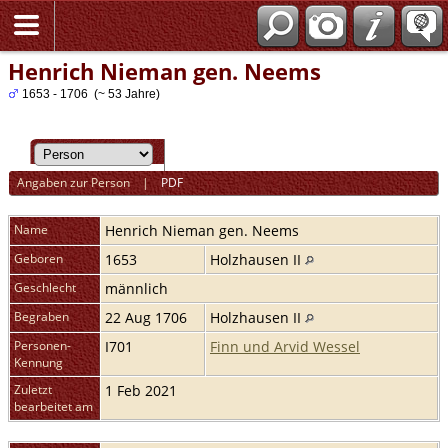
Henrich Nieman gen. Neems
1653 - 1706 (~ 53 Jahre)
Angaben zur Person
|
PDF
Name
Henrich
Nieman gen. Neems
Geboren
1653
Holzhausen II
Geschlecht
männlich
Begraben
22 Aug 1706
Holzhausen II
Personen-
I701
Finn und Arvid Wessel
Kennung
Zuletzt
1 Feb 2021
bearbeitet am