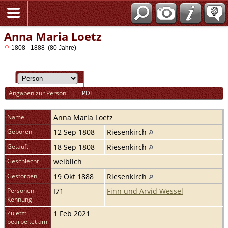
Anna Maria Loetz
1808 - 1888 (80 Jahre)
Angaben zur Person
|
PDF
Name
Anna Maria
Loetz
Geboren
12 Sep 1808
Riesenkirch
Getauft
18 Sep 1808
Riesenkirch
Geschlecht
weiblich
Gestorben
19 Okt 1888
Riesenkirch
Personen-
I71
Finn und Arvid Wessel
Kennung
Zuletzt
1 Feb 2021
bearbeitet am