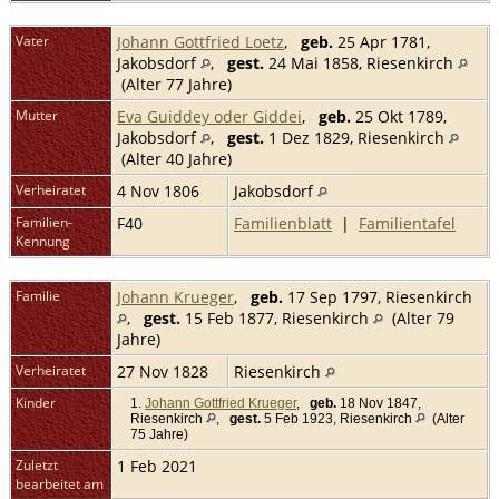
Vater
Johann Gottfried Loetz
,
geb.
25 Apr 1781,
Jakobsdorf
,
gest.
24 Mai 1858, Riesenkirch
(Alter 77 Jahre)
Mutter
Eva Guiddey oder Giddei
,
geb.
25 Okt 1789,
Jakobsdorf
,
gest.
1 Dez 1829, Riesenkirch
(Alter 40 Jahre)
Verheiratet
4 Nov 1806
Jakobsdorf
Familien-
F40
Familienblatt
|
Familientafel
Kennung
Familie
Johann Krueger
,
geb.
17 Sep 1797, Riesenkirch
,
gest.
15 Feb 1877, Riesenkirch
(Alter 79
Jahre)
Verheiratet
27 Nov 1828
Riesenkirch
Kinder
1.
Johann Gottfried Krueger
,
geb.
18 Nov 1847,
Riesenkirch
,
gest.
5 Feb 1923, Riesenkirch
(Alter
75 Jahre)
Zuletzt
1 Feb 2021
bearbeitet am