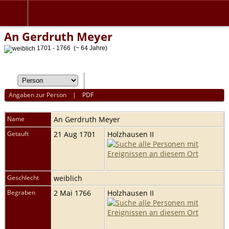
An Gerdruth Meyer
1701 - 1766 (~ 64 Jahre)
Angaben zur Person
|
PDF
Name
An Gerdruth
Meyer
Getauft
21 Aug 1701
Holzhausen II
Geschlecht
weiblich
Begraben
2 Mai 1766
Holzhausen II