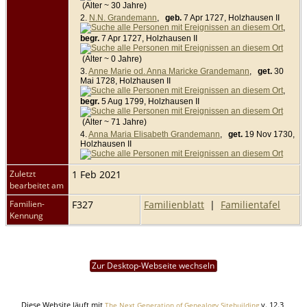
(Alter ~ 30 Jahre)
2.
N.N. Grandemann
,
geb.
7 Apr 1727, Holzhausen II
,
begr.
7 Apr 1727, Holzhausen II
(Alter ~ 0 Jahre)
3.
Anne Marie od. Anna Maricke Grandemann
,
get.
30
Mai 1728, Holzhausen II
,
begr.
5 Aug 1799, Holzhausen II
(Alter ~ 71 Jahre)
4.
Anna Maria Elisabeth Grandemann
,
get.
19 Nov 1730,
Holzhausen II
Zuletzt
1 Feb 2021
bearbeitet am
Familien-
F327
Familienblatt
|
Familientafel
Kennung
Zur Desktop-Webseite wechseln
Diese Website läuft mit
v. 12.3,
The Next Generation of Genealogy Sitebuilding