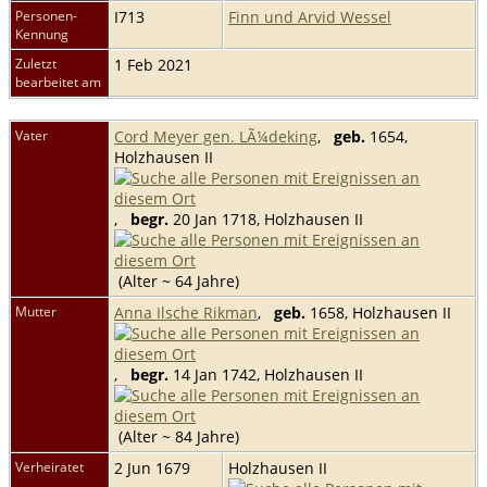
Personen-
I713
Finn und Arvid Wessel
Kennung
Zuletzt
1 Feb 2021
bearbeitet am
Vater
Cord Meyer gen. LÃ¼deking
,
geb.
1654,
Holzhausen II
,
begr.
20 Jan 1718, Holzhausen II
(Alter ~ 64 Jahre)
Mutter
Anna Ilsche Rikman
,
geb.
1658, Holzhausen II
,
begr.
14 Jan 1742, Holzhausen II
(Alter ~ 84 Jahre)
Verheiratet
2 Jun 1679
Holzhausen II