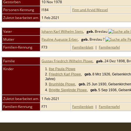
Gestorben
10 Nov 1978
Personen-Kennung
I184
Finn und Arvid Wessel
Zuletzt bearbeitet am
1 Feb 2021
Vater
Johann Karl Wilhelm Stets
,
geb.
Breslau
Mutter
Pauline Auguste Erber
,
geb.
Breslau ?
Familien-Kennung
F73
Familienblatt
|
Familientafel
Familie
Gustav Friedrich Wilhelm Plowe
,
geb.
24 Dez 1898, Br
Kinder
1.
Ilse Paula Plowe
2.
Friedrich Karl Plowe
,
geb.
8 Mrz 1926, Gelsenkirc
Jahre)
3.
Brunhilde Plowe
,
geb.
25 Jun 1930, Gelsenkirche
4.
Brigitte Sieglinde Plowe
,
geb.
5 Sep 1936, Gelsen
Zuletzt bearbeitet am
1 Feb 2021
Familien-Kennung
F71
Familienblatt
|
Familientafel