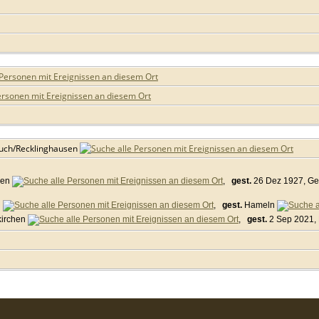
uch/Recklinghausen
hen
,
gest.
26 Dez 1927, Ge
n
,
gest.
Hameln
kirchen
,
gest.
2 Sep 2021,