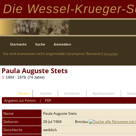
Die Wessel-Krueger-S
Startseite
Suche
Anmelden
Sie sind momentan nicht angemeldet (anonymer Benutzer)
Anmelden
Paula Auguste Stets
1904 - 1978 (74 Jahre)
Person
Familie
Vorfahren
Nachkommen
Verwa
Angaben zur Person
|
PDF
Name
Paula Auguste
Stets
Geboren
26 Jul 1904
Breslau
Geschlecht
weiblich