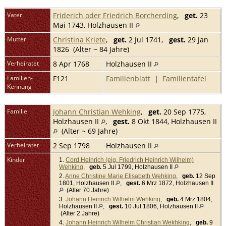
Vater
Friderich oder Friedrich Borcherding
,
get.
23
Mai 1743, Holzhausen II
Mutter
Christina Kriete
,
get.
2 Jul 1741,
gest.
29 Jan
1826 (Alter ~ 84 Jahre)
Verheiratet
8 Apr 1768
Holzhausen II
Familien-
F121
Familienblatt
|
Familientafel
Kennung
Familie
Johann Christian Wehking
,
get.
20 Sep 1775,
Holzhausen II
,
gest.
8 Okt 1844, Holzhausen II
(Alter ~ 69 Jahre)
Verheiratet
2 Sep 1798
Holzhausen II
Kinder
1.
Cord Heinrich (eig. Friedrich Heinrich Wilhelm)
Wehking
,
geb.
5 Jul 1799, Holzhausen II
2.
Anne Christine Marie Elisabeth Wehking
,
geb.
12 Sep
1801, Holzhausen II
,
gest.
6 Mrz 1872, Holzhausen II
(Alter 70 Jahre)
3.
Johann Heinrich Wilhelm Wehking
,
geb.
4 Mrz 1804,
Holzhausen II
,
gest.
10 Jul 1806, Holzhausen II
(Alter 2 Jahre)
4.
Johann Heinrich Wilhelm Christian Wekhking
,
geb.
9