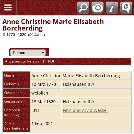
Anne Christine Marie Elisabeth
Borcherding
1770 - 1820 (50 Jahre)
Angaben zur Person
|
PDF
Name
Anne Christine Marie Elisabeth
Borcherding
Geboren
10 Mrz 1770
Holzhausen II
Geschlecht
weiblich
Gestorben
18 Mai 1820
Holzhausen II
Personen-
I311
Finn und Arvid Wessel
Kennung
Zuletzt
1 Feb 2021
bearbeitet am