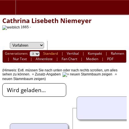
Cathrina Lisebeth Niemeyer
1665 -
Generationen:
Standard
|
Vertikal
|
Kompakt
|
Rahmen
|
Nur Text
|
Ahnenliste
|
Fan Chart
|
Medien
|
PDF
(Hinweis: Evtl. müssen Sie nach unten oder nach rechts scrollen, um alles
sehen zu können.
= Zusatz-Angaben
=
neuen Stammbaum zeigen)
Wird geladen...