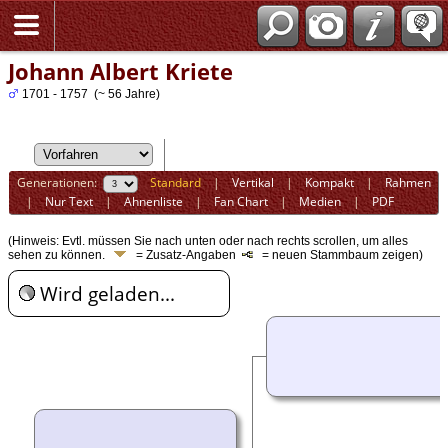
Johann Albert Kriete
1701 - 1757 (~ 56 Jahre)
Generationen:
Standard
|
Vertikal
|
Kompakt
|
Rahmen
|
Nur Text
|
Ahnenliste
|
Fan Chart
|
Medien
|
PDF
(Hinweis: Evtl. müssen Sie nach unten oder nach rechts scrollen, um alles
sehen zu können.
= Zusatz-Angaben
= neuen Stammbaum zeigen)
Wird geladen...