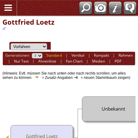
Gottfried Loetz
Generationen:
Standard
|
Vertikal
|
Kompakt
|
Rahmen
|
Nur Text
|
Ahnenliste
|
Fan Chart
|
Medien
|
PDF
(Hinweis: Evtl. müssen Sie nach unten oder nach rechts scrollen, um alles
sehen zu können.
= Zusatz-Angaben
= neuen Stammbaum zeigen)
Unbekannt
Gottfried Loetz