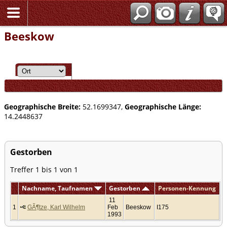
Beeskow
Geographische Breite:
52.1699347,
Geographische Länge:
14.2448637
Gestorben
Treffer 1 bis 1 von 1
Nachname, Taufnamen
Gestorben
Personen-Kennung
11
1
GÃ¶tze, Karl Wilhelm
Feb
Beeskow
I175
1993