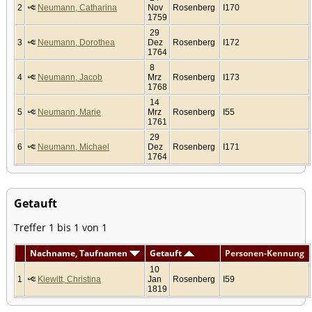
2
Neumann, Catharina
Nov
Rosenberg
I170
1759
29
3
Neumann, Dorothea
Dez
Rosenberg
I172
1764
8
4
Neumann, Jacob
Mrz
Rosenberg
I173
1768
14
5
Neumann, Marie
Mrz
Rosenberg
I55
1761
29
6
Neumann, Michael
Dez
Rosenberg
I171
1764
Getauft
Treffer 1 bis 1 von 1
Nachname, Taufnamen
Getauft
Personen-Kennung
10
1
Kiewitt, Christina
Jan
Rosenberg
I59
1819