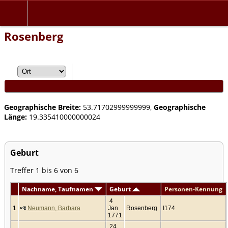
Rosenberg
Geographische Breite:
53.71702999999999,
Geographische
Länge:
19.335410000000024
Geburt
Treffer 1 bis 6 von 6
Nachname, Taufnamen
Geburt
Personen-Kennung
4
1
Neumann, Barbara
Jan
Rosenberg
I174
1771
24