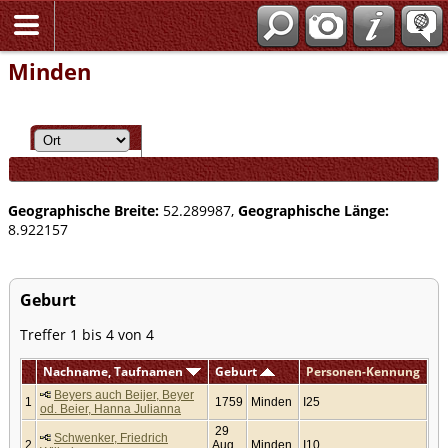
Minden
Geographische Breite:
52.289987,
Geographische Länge:
8.922157
Geburt
Treffer 1 bis 4 von 4
Nachname, Taufnamen
Geburt
Personen-Kennung
Beyers auch Beijer, Beyer
1
1759
Minden
I25
od. Beier, Hanna Julianna
29
Schwenker, Friedrich
2
Aug
Minden
I10