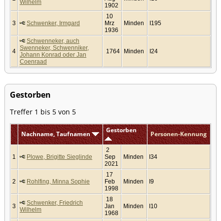
Wilhelm
1902
10
3
Schwenker, Irmgard
Mrz
Minden
I195
1936
Schwenneker, auch
Swenneker, Schwenniker,
4
1764
Minden
I24
Johann Konrad oder Jan
Coenraad
Gestorben
Treffer 1 bis 5 von 5
Gestorben
Nachname, Taufnamen
Personen-Kennung
2
1
Plowe, Brigitte Sieglinde
Sep
Minden
I34
2021
17
2
Rohlfing, Minna Sophie
Feb
Minden
I9
1998
18
Schwenker, Friedrich
3
Jan
Minden
I10
Wilhelm
1968