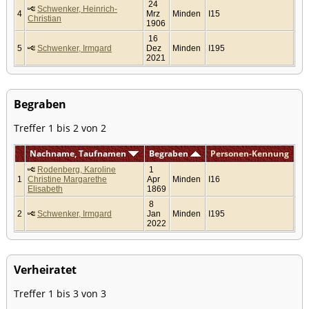
24
Schwenker, Heinrich-
4
Mrz
Minden
I15
Christian
1906
16
5
Schwenker, Irmgard
Dez
Minden
I195
2021
Begraben
Treffer 1 bis 2 von 2
Nachname, Taufnamen
Begraben
Personen-Kennung
Rodenberg, Karoline
1
1
Christine Margarethe
Apr
Minden
I16
Elisabeth
1869
8
2
Schwenker, Irmgard
Jan
Minden
I195
2022
Verheiratet
Treffer 1 bis 3 von 3