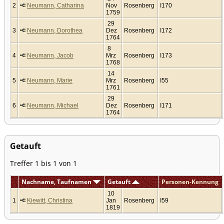
2
Neumann, Catharina
Nov
Rosenberg
I170
1759
29
3
Neumann, Dorothea
Dez
Rosenberg
I172
1764
8
4
Neumann, Jacob
Mrz
Rosenberg
I173
1768
14
5
Neumann, Marie
Mrz
Rosenberg
I55
1761
29
6
Neumann, Michael
Dez
Rosenberg
I171
1764
Getauft
Treffer 1 bis 1 von 1
Nachname, Taufnamen
Getauft
Personen-Kennung
10
1
Kiewitt, Christina
Jan
Rosenberg
I59
1819