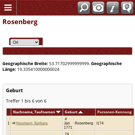
Rosenberg
Geographische Breite:
53.71702999999999,
Geographische
Länge:
19.335410000000024
Geburt
Treffer 1 bis 6 von 6
Nachname, Taufnamen
Geburt
Personen-Kennung
4
1
Neumann, Barbara
Jan
Rosenberg
I174
1771
24