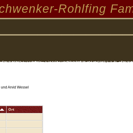
chwenker-Rohlfing Fam
n und Arvid Wessel
Ort