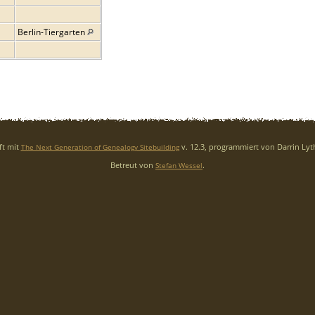
Berlin-Tiergarten
ft mit
v. 12.3, programmiert von Darrin Ly
The Next Generation of Genealogy Sitebuilding
Betreut von
.
Stefan Wessel