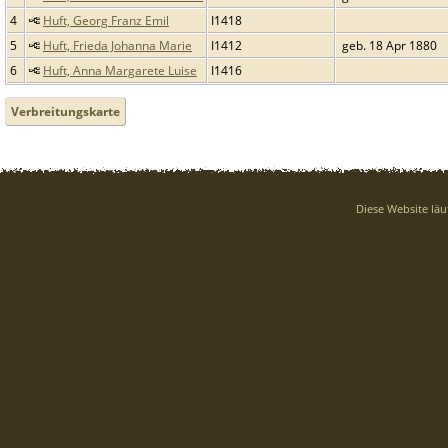
4
Huft, Georg Franz Emil
I1418
5
Huft, Frieda Johanna Marie
I1412
geb. 18 Apr 1880
6
Huft, Anna Margarete Luise
I1416
Verbreitungskarte
Diese Website läu