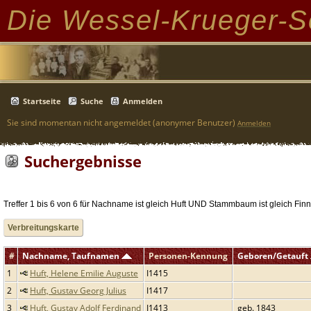
Die Wessel-Krueger-S
Startseite
Suche
Anmelden
Sie sind momentan nicht angemeldet (anonymer Benutzer)
Anmelden
Suchergebnisse
Treffer 1 bis 6 von 6 für Nachname ist gleich Huft UND Stammbaum ist gleich Fin
Verbreitungskarte
#
Nachname, Taufnamen
Personen-Kennung
Geboren/Getauft
1
Huft, Helene Emilie Auguste
I1415
2
Huft, Gustav Georg Julius
I1417
3
Huft, Gustav Adolf Ferdinand
I1413
geb. 1843