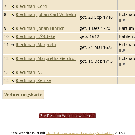
7
Rieckman, Cord
8
Rieckman, Johan Carl Wilhelm
Holzha
get. 29 Sep 1740
II
9
Rieckman, Johan Hinrich
get. 1 Dez 1720
Hartu
10
Rieckman, LÃ¼deke
geb. 1612
Hahlen
11
Rieckman, Margreta
Holzha
get. 21 Mai 1673
II
12
Rieckman, Margretha Gerdrut
Holzha
get. 16 Dez 1713
II
13
Rieckman, N.
14
Rieckman, Reinke
Verbreitungskarte
Zur Desktop-Webseite wechseln
Diese Website läuft mit
v. 12.3,
The Next Generation of Genealogy Sitebuilding