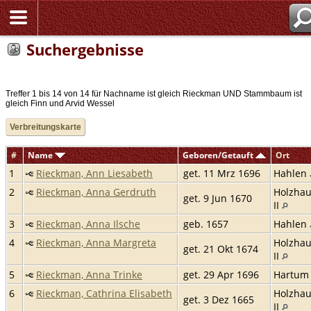
Suchergebnisse
Treffer 1 bis 14 von 14 für Nachname ist gleich Rieckman UND Stammbaum ist
gleich Finn und Arvid Wessel
Verbreitungskarte
#
Name
Geboren/Getauft
Ort
1
Rieckman, Ann Liesabeth
get. 11 Mrz 1696
Hahlen
2
Rieckman, Anna Gerdruth
Holzha
get. 9 Jun 1670
II
3
Rieckman, Anna Ilsche
geb. 1657
Hahlen
4
Rieckman, Anna Margreta
Holzha
get. 21 Okt 1674
II
5
Rieckman, Anna Trinke
get. 29 Apr 1696
Hartu
6
Rieckman, Cathrina Elisabeth
Holzha
get. 3 Dez 1665
II