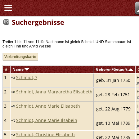
Suchergebnisse
Treffer 1 bis 11 von 11 für Nachname ist gleich Schmidt UND Stammbaum ist
gleich Finn und Arvid Wessel
Verbreitungskarte
#
Name
Geboren/Getauft
1
Schmidt, ?
geb. 31 Jan 1750
2
Schmidt, Anna Margaretha Elisabeth
get. 28 Feb 1751
3
Schmidt, Anne Marie Elisabeth
get. 22 Aug 1779
4
Schmidt, Anne Marie Ilsabein
get. 10 Mai 1789
5
Schmidt, Christine Elisabeth
get. 22 Mai 1785