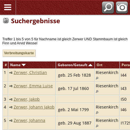
Suchergebnisse
Treffer 1 bis 5 von 5 für Nachname ist gleich Zerwer UND Stammbaum ist gleich
Finn und Arvid Wessel
Verbreitungskarte
#
Name
Geboren/Getauft
Ort
Pers
1
Zerwer, Christian
Riesenkirch
geb. 25 Feb 1828
I44
2
Zerwer, Emma Luise
Riesenkirch
geb. 17 Jul 1860
I43
3
Zerwer, Jakob
I50
4
Zerwer, Johann Jakob
Riesenkirch
geb. 2 Mai 1799
I46
5
Zerwer, Johanna
Riesenkirch
geb. 29 Aug 1887
I172