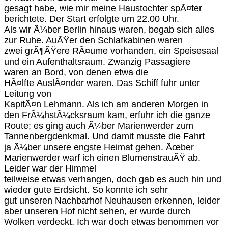
gesagt habe, wie mir meine Haustochter spÃ¤ter
berichtete. Der Start erfolgte um 22.00 Uhr.
Als wir Ã¼ber Berlin hinaus waren, begab sich alles
zur Ruhe. AuÃŸer den Schlafkabinen waren
zwei grÃ¶ÃŸere RÃ¤ume vorhanden, ein Speisesaal
und ein Aufenthaltsraum. Zwanzig Passagiere
waren an Bord, von denen etwa die
HÃ¤lfte AuslÃ¤nder waren. Das Schiff fuhr unter
Leitung von
KapitÃ¤n Lehmann. Als ich am anderen Morgen in
den FrÃ¼hstÃ¼cksraum kam, erfuhr ich die ganze
Route; es ging auch Ã¼ber Marienwerder zum
Tannenbergdenkmal. Und damit musste die Fahrt
ja Ã¼ber unsere engste Heimat gehen. Ãœber
Marienwerder warf ich einen BlumenstrauÃŸ ab.
Leider war der Himmel
teilweise etwas verhangen, doch gab es auch hin und
wieder gute Erdsicht. So konnte ich sehr
gut unseren Nachbarhof Neuhausen erkennen, leider
aber unseren Hof nicht sehen, er wurde durch
Wolken verdeckt. Ich war doch etwas benommen vor