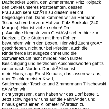
Dachdecker Bonin, den Zimmermann Fritz Kolpack
den Onkel unseres Postbeamten, dessen
Frau auch sehr schÃ¶n zu diesem Bericht
beigetragen hat. Dann kommen wir an Hermann
Tschorsch vorbei zum Hof von Fritz Senkblei (240
Morgen). Hier ist viel zu sehen! Drei
prÃ¤chtige Hengste vom GestÃ¼t stehen hier zur
Deckzeit. Edle Stuten mit ihren Fohlen
bewundern wir in den Boxen. Hier wird Zucht groÃŸ
geschrieben, nicht nur bei Pferden, auch die
Rinderherde ist ausgezeichnet und die
Schweinezucht nicht minder. Nach kurzer
Besichtigung und herzlichen Abschiedsworten geht's
weiter nach Norden. Dort drÃ¼ben ist
mein Haus, sagt Ernst Kolpack, das lassen wir aus,
aber Tischlermeister Kiwitt,
Sattlermeister Teschke und Zimmermann Tillschewski
dÃ¼rfen wir
nicht yergessen, dann haben wir das Dorf bestellt.
Jetzt schwingen wir uns auf die FahrrÃ¤der, und
hinaus geht's einen Kilometer nÃ¶rdlich zu