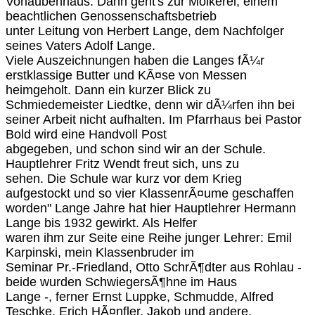
Vorlaubenhaus. Dann geht's zur Molkerei, einem
beachtlichen Genossenschaftsbetrieb
unter Leitung von Herbert Lange, dem Nachfolger
seines Vaters Adolf Lange.
Viele Auszeichnungen haben die Langes fÃ¼r
erstklassige Butter und KÃ¤se von Messen
heimgeholt. Dann ein kurzer Blick zu
Schmiedemeister Liedtke, denn wir dÃ¼rfen ihn bei
seiner Arbeit nicht aufhalten. Im Pfarrhaus bei Pastor
Bold wird eine Handvoll Post
abgegeben, und schon sind wir an der Schule.
Hauptlehrer Fritz Wendt freut sich, uns zu
sehen. Die Schule war kurz vor dem Krieg
aufgestockt und so vier KlassenrÃ¤ume geschaffen
worden" Lange Jahre hat hier Hauptlehrer Hermann
Lange bis 1932 gewirkt. Als Helfer
waren ihm zur Seite eine Reihe junger Lehrer: Emil
Karpinski, mein Klassenbruder im
Seminar Pr.-Friedland, Otto SchrÃ¶dter aus Rohlau -
beide wurden SchwiegersÃ¶hne im Haus
Lange -, ferner Ernst Luppke, Schmudde, Alfred
Teschke, Erich HÃ¤nfler, Jakob und andere.