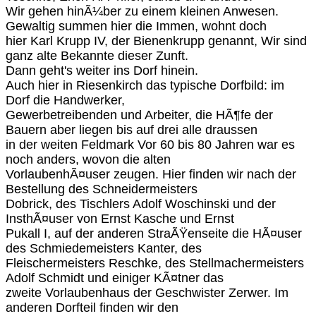
Wir gehen hinÃ¼ber zu einem kleinen Anwesen.
Gewaltig summen hier die Immen, wohnt doch
hier Karl Krupp IV, der Bienenkrupp genannt, Wir sind
ganz alte Bekannte dieser Zunft.
Dann geht's weiter ins Dorf hinein.
Auch hier in Riesenkirch das typische Dorfbild: im
Dorf die Handwerker,
Gewerbetreibenden und Arbeiter, die HÃ¶fe der
Bauern aber liegen bis auf drei alle draussen
in der weiten Feldmark Vor 60 bis 80 Jahren war es
noch anders, wovon die alten
VorlaubenhÃ¤user zeugen. Hier finden wir nach der
Bestellung des Schneidermeisters
Dobrick, des Tischlers Adolf Woschinski und der
InsthÃ¤user von Ernst Kasche und Ernst
Pukall I, auf der anderen StraÃŸenseite die HÃ¤user
des Schmiedemeisters Kanter, des
Fleischermeisters Reschke, des Stellmachermeisters
Adolf Schmidt und einiger KÃ¤tner das
zweite Vorlaubenhaus der Geschwister Zerwer. Im
anderen Dorfteil finden wir den