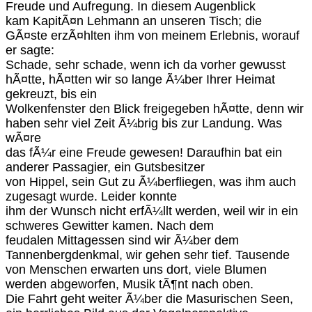
Freude und Aufregung. In diesem Augenblick
kam KapitÃ¤n Lehmann an unseren Tisch; die
GÃ¤ste erzÃ¤hlten ihm von meinem Erlebnis, worauf
er sagte:
Schade, sehr schade, wenn ich da vorher gewusst
hÃ¤tte, hÃ¤tten wir so lange Ã¼ber Ihrer Heimat
gekreuzt, bis ein
Wolkenfenster den Blick freigegeben hÃ¤tte, denn wir
haben sehr viel Zeit Ã¼brig bis zur Landung. Was
wÃ¤re
das fÃ¼r eine Freude gewesen! Daraufhin bat ein
anderer Passagier, ein Gutsbesitzer
von Hippel, sein Gut zu Ã¼berfliegen, was ihm auch
zugesagt wurde. Leider konnte
ihm der Wunsch nicht erfÃ¼llt werden, weil wir in ein
schweres Gewitter kamen. Nach dem
feudalen Mittagessen sind wir Ã¼ber dem
Tannenbergdenkmal, wir gehen sehr tief. Tausende
von Menschen erwarten uns dort, viele Blumen
werden abgeworfen, Musik tÃ¶nt nach oben.
Die Fahrt geht weiter Ã¼ber die Masurischen Seen,