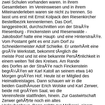
zwei Schulen vorhanden waren. In ihrem
Gesamtleben im Vereinswesen und in ihrem
Miteinanderleben waren sie nicht zu trennen. So
lasst uns erst mit Ernst Kolpack den Riesenkircher
Bestellbezirk kennenlernen. Das Dorf,
langgestreckt, durchschnitten von der StraÃŸe
Riesenburg - Finckenstein und Riesenwalde -
Jakobsdorf hatte eine Haupt- und eine HinterstraÃŸe.
Vom Postamt geht es erst zum Dorf zu
Schneidermeister Adolf Schielke. Er unterhÃ¤lt eine
groÃŸe Werkstatt, bekommt tÃ¤glich die
meiste Post und ist eine bekannte PersÃ¶nlichkeit in
einem weiten Teil des Kreises. Am Rande
des Dorfes an der StraÃŸe nach Finckenstein
begrÃ¼ÃŸen wir Karl Katoll an seinem etwa 140
Morgen groÃŸen Hof. Heute ist er Mitglied des
Heimatkreistages. Dann schauen wir in die
beiden GasthÃ¤user Erich Wolske und Karl Zerwer,
beide mit groÃŸem Saal, wo die
Vereinsfeste stattfinden, hinein. Zur Gastwirtschaft
Zerwer gehÃ¶rte noch ein altes