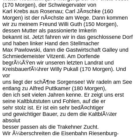
(170 Morgen), der Schwiegervater von
Karl Krebs aus Rosenau; Carl JÃ¤schke (160
Morgen) ist der nÃ¤chste am Wege. Dann kommen
wir zu meinem Freund Willi Guth (150 Morgen),
dessen Mutter als passionierte Imkerin
bekannt ist. Jetzt fahren wir in das geschlossene Dorf
und haben linker Hand den Stellmacher
Max Pawlowski, dann die Gastwirtschaft Galley und
Schmiedemeister Vitzenti. Am Dorfende
begrÃ¼ÃŸen wir unseren letzten Landrat und
KreisbauerfÃ¼hrer Willy Pukall (170 Morgen). Und
vor
uns liegt der schÃ¶ne Sorgensee! Wir radeln am See
entlang zu Alfred Puttkamer (180 Morgen),
den ich seit vielen Jahren kenne. Er zeigt uns erst
seine Kaltblutstuten und Fohlen, auf die er
sehr stolz ist. Er ist ein sehr bedÃ¤chtiger
und gewichtiger Bauer, zu dem die KaltblÃ¼ter
absolut
besser passen als die Trakehner Zucht.
Wir Ã¼berschreiten die Eisenbahn Riesenburg-