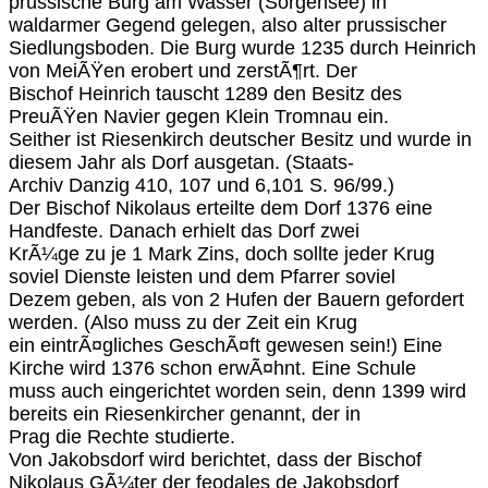
prussische Burg am Wasser (Sorgensee) in
waldarmer Gegend gelegen, also alter prussischer
Siedlungsboden. Die Burg wurde 1235 durch Heinrich
von MeiÃŸen erobert und zerstÃ¶rt. Der
Bischof Heinrich tauscht 1289 den Besitz des
PreuÃŸen Navier gegen Klein Tromnau ein.
Seither ist Riesenkirch deutscher Besitz und wurde in
diesem Jahr als Dorf ausgetan. (Staats-
Archiv Danzig 410, 107 und 6,101 S. 96/99.)
Der Bischof Nikolaus erteilte dem Dorf 1376 eine
Handfeste. Danach erhielt das Dorf zwei
KrÃ¼ge zu je 1 Mark Zins, doch sollte jeder Krug
soviel Dienste leisten und dem Pfarrer soviel
Dezem geben, als von 2 Hufen der Bauern gefordert
werden. (Also muss zu der Zeit ein Krug
ein eintrÃ¤gliches GeschÃ¤ft gewesen sein!) Eine
Kirche wird 1376 schon erwÃ¤hnt. Eine Schule
muss auch eingerichtet worden sein, denn 1399 wird
bereits ein Riesenkircher genannt, der in
Prag die Rechte studierte.
Von Jakobsdorf wird berichtet, dass der Bischof
Nikolaus GÃ¼ter der feodales de Jakobsdorf