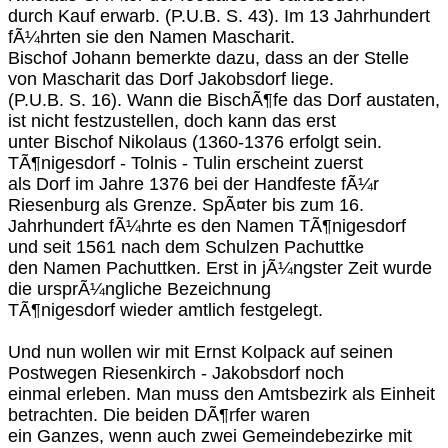
durch Kauf erwarb. (P.U.B. S. 43). Im 13 Jahrhundert
fÃ¼hrten sie den Namen Mascharit.
Bischof Johann bemerkte dazu, dass an der Stelle
von Mascharit das Dorf Jakobsdorf liege.
(P.U.B. S. 16). Wann die BischÃ¶fe das Dorf austaten,
ist nicht festzustellen, doch kann das erst
unter Bischof Nikolaus (1360-1376 erfolgt sein.
TÃ¶nigesdorf - Tolnis - Tulin erscheint zuerst
als Dorf im Jahre 1376 bei der Handfeste fÃ¼r
Riesenburg als Grenze. SpÃ¤ter bis zum 16.
Jahrhundert fÃ¼hrte es den Namen TÃ¶nigesdorf
und seit 1561 nach dem Schulzen Pachuttke
den Namen Pachuttken. Erst in jÃ¼ngster Zeit wurde
die ursprÃ¼ngliche Bezeichnung
TÃ¶nigesdorf wieder amtlich festgelegt.
Und nun wollen wir mit Ernst Kolpack auf seinen
Postwegen Riesenkirch - Jakobsdorf noch
einmal erleben. Man muss den Amtsbezirk als Einheit
betrachten. Die beiden DÃ¶rfer waren
ein Ganzes, wenn auch zwei Gemeindebezirke mit