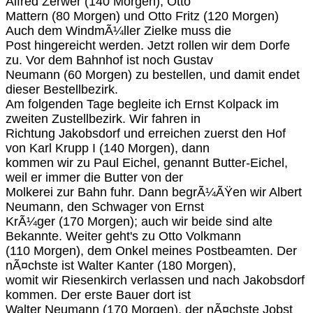
Alfred Zerwer (140 Morgen), Otto
Mattern (80 Morgen) und Otto Fritz (120 Morgen)
Auch dem WindmÃ¼ller Zielke muss die
Post hingereicht werden. Jetzt rollen wir dem Dorfe
zu. Vor dem Bahnhof ist noch Gustav
Neumann (60 Morgen) zu bestellen, und damit endet
dieser Bestellbezirk.
Am folgenden Tage begleite ich Ernst Kolpack im
zweiten Zustellbezirk. Wir fahren in
Richtung Jakobsdorf und erreichen zuerst den Hof
von Karl Krupp I (140 Morgen), dann
kommen wir zu Paul Eichel, genannt Butter-Eichel,
weil er immer die Butter von der
Molkerei zur Bahn fuhr. Dann begrÃ¼ÃŸen wir Albert
Neumann, den Schwager von Ernst
KrÃ¼ger (170 Morgen); auch wir beide sind alte
Bekannte. Weiter geht's zu Otto Volkmann
(110 Morgen), dem Onkel meines Postbeamten. Der
nÃ¤chste ist Walter Kanter (180 Morgen),
womit wir Riesenkirch verlassen und nach Jakobsdorf
kommen. Der erste Bauer dort ist
Walter Neumann (170 Morgen), der nÃ¤chste Jobst