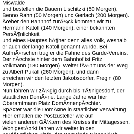
Miswalde
und bestellen die Bauern Lischitzki (50 Morgen),
Benno Rahn (50 Morgen) und Gerlach (200 Morgen).
Ãœber den Bahnhof zurÃ¼ck kommen wir zu
Hermann Katoll (140 Morgen), einer bekannten
PersÃ¶nlichkeit
und eines Hauptes hÃ¶her denn alles Volk, weshalb
er auch der lange Katoll genannt wurde. Bei
AufmÃ¤rschen trug er die Fahne des Garde-Vereins.
Der nÃ¤chste hinter dem Bahnhof ist Fritz
Volkmann (180 Morgen). Weiter fÃ¼hrt uns der Weg
zu Albert Pukall (260 Morgen), und dann
erreichen wir den letzten Jakobsdorfer, Fregin (80
Morgen).
Nun fahren wir zÃ¼gig durch bis TÃ¶nigesdorf, der
staatlichen DomÃ¤ne. Lange Jahre war hier
Oberamtmann Platz DomÃ¤nenpÃ¤chter.
SpÃ¤ter war die DomÃ¤ne in staatlicher Verwaltung.
Hier erhalten die Postzusteller wie auf
vielen anderen GÃ¼tern des Kreises ihr Mittagessen.
WohlgestÃ¤rkt fahren wir weiter in den