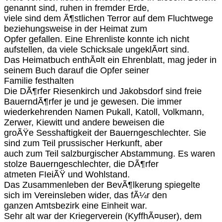
genannt sind, ruhen in fremder Erde,
viele sind dem Ã¶stlichen Terror auf dem Fluchtwege
beziehungsweise in der Heimat zum
Opfer gefallen. Eine Ehrenliste konnte ich nicht
aufstellen, da viele Schicksale ungeklÃ¤rt sind.
Das Heimatbuch enthÃ¤lt ein Ehrenblatt, mag jeder in
seinem Buch darauf die Opfer seiner
Familie festhalten
Die DÃ¶rfer Riesenkirch und Jakobsdorf sind freie
BauerndÃ¶rfer je und je gewesen. Die immer
wiederkehrenden Namen Pukall, Katoll, Volkmann,
Zerwer, Kiewitt und andere beweisen die
groÃŸe Sesshaftigkeit der Bauerngeschlechter. Sie
sind zum Teil prussischer Herkunft, aber
auch zum Teil salzburgischer Abstammung. Es waren
stolze Bauerngeschlechter, die DÃ¶rfer
atmeten FIeiÃŸ und Wohlstand.
Das Zusammenleben der BevÃ¶lkerung spiegelte
sich im Vereinsleben wider, das fÃ¼r den
ganzen Amtsbezirk eine Einheit war.
Sehr alt war der Kriegerverein (KyffhÃ¤user), dem