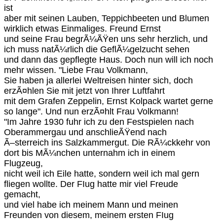
ist
aber mit seinen Lauben, Teppichbeeten und Blumen
wirklich etwas Einmaliges. Freund Ernst
und seine Frau begrÃ¼ÃŸen uns sehr herzlich, und
ich muss natÃ¼rlich die GeflÃ¼gelzucht sehen
und dann das gepflegte Haus. Doch nun will ich noch
mehr wissen. "Liebe Frau Volkmann,
Sie haben ja allerlei Weltreisen hinter sich, doch
erzÃ¤hlen Sie mit jetzt von Ihrer Luftfahrt
mit dem Grafen Zeppelin, Ernst Kolpack wartet gerne
so lange". Und nun erzÃ¤hlt Frau Volkmann!
"Im Jahre 1930 fuhr ich zu den Festspielen nach
Oberammergau und anschlieÃŸend nach
Ã–sterreich ins Salzkammergut. Die RÃ¼ckkehr von
dort bis MÃ¼nchen unternahm ich in einem
Flugzeug,
nicht weil ich Eile hatte, sondern weil ich mal gern
fliegen wollte. Der FIug hatte mir viel Freude
gemacht,
und viel habe ich meinem Mann und meinen
Freunden von diesem, meinem ersten FIug