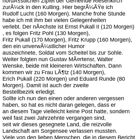
nordÃ¶stlichen Zipfel der Gemeinde Riesenkirch
zurÃ¼ck in den Kulling. Hier begrÃ¼ÃŸe ich
Rudolf Lucht (160 Morgen). Manche frohe Stunde
habe ich mit ihm bei vielen Gelegenheiten
verlebt. Der nÃ¤chste ist Ernst Pukall II (120 Morgen)
, es folgen Fritz Pohl (130 Morgen),
Fritz Pukall (170 Morgen), Fritz Krupp (160 Morgen),
den ein unverwÃ¼stlicher Humor
auszeichnete, Soldat vom Scheitel bis zur Sohle.
Weiter folgten nun Gustav MÃ¤rtensr, Walter
Wenske, beide mit kleineren Wirtschaften. Dann
kommen wir zu Frau LÃ¶tz (140 Morgen),
Erich Pukall (220 Morgen) und Eduard Runde (80
Morgen). Damit ist auch der zweite
Bestellbezirk erledigt.
Sollte ich nun den einen oder anderen vergessen
haben, so hat es nicht daran gelegen, dass er
an diesem Tage vielleicht keine Post hatte, sondern
weil fast zwei Jahrzehnte vergangen sind,
seit wir dieses gesegnete Land, die reizvolle
Landschaft am Sorgensee verlassen mussten.
Viele von den lieben Menschen, die in diesem Bericht