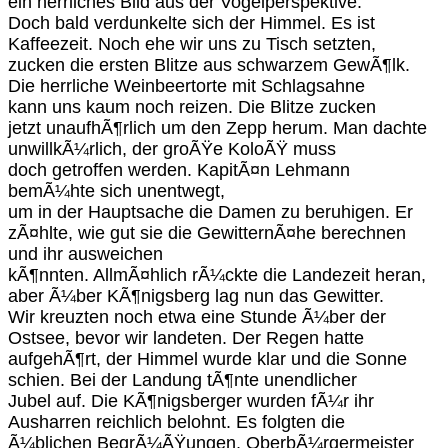
ein herrliches Bild aus der Vogelperspektive.
Doch bald verdunkelte sich der Himmel. Es ist
Kaffeezeit. Noch ehe wir uns zu Tisch setzten,
zucken die ersten Blitze aus schwarzem GewÃ¶lk.
Die herrliche Weinbeertorte mit Schlagsahne
kann uns kaum noch reizen. Die Blitze zucken
jetzt unaufhÃ¶rlich um den Zepp herum. Man dachte
unwillkÃ¼rlich, der groÃŸe KoloÃŸ muss
doch getroffen werden. KapitÃ¤n Lehmann
bemÃ¼hte sich unentwegt,
um in der Hauptsache die Damen zu beruhigen. Er
zÃ¤hlte, wie gut sie die GewitternÃ¤he berechnen
und ihr ausweichen
kÃ¶nnten. AllmÃ¤hlich rÃ¼ckte die Landezeit heran,
aber Ã¼ber KÃ¶nigsberg lag nun das Gewitter.
Wir kreuzten noch etwa eine Stunde Ã¼ber der
Ostsee, bevor wir landeten. Der Regen hatte
aufgehÃ¶rt, der Himmel wurde klar und die Sonne
schien. Bei der Landung tÃ¶nte unendlicher
Jubel auf. Die KÃ¶nigsberger wurden fÃ¼r ihr
Ausharren reichlich belohnt. Es folgten die
Ã¼blichen BegrÃ¼ÃŸungen, OberbÃ¼rgermeister