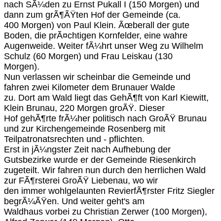
nach SÃ¼den zu Ernst Pukall I (150 Morgen) und
dann zum grÃ¶ÃŸten Hof der Gemeinde (ca.
400 Morgen) von Paul Klein. Ãœberall der gute
Boden, die prÃ¤chtigen Kornfelder, eine wahre
Augenweide. Weiter fÃ¼hrt unser Weg zu Wilhelm
Schulz (60 Morgen) und Frau Leiskau (130
Morgen).
Nun verlassen wir scheinbar die Gemeinde und
fahren zwei Kilometer dem Brunauer Walde
zu. Dort am Wald liegt das GehÃ¶ft von Karl Kiewitt,
Klein Brunau, 220 Morgen groÃŸ. Dieser
Hof gehÃ¶rte frÃ¼her politisch nach GroÃŸ Brunau
und zur Kirchengemeinde Rosenberg mit
Teilpatronatsrechten und - pflichten.
Erst in jÃ¼ngster Zeit nach Aufhebung der
Gutsbezirke wurde er der Gemeinde Riesenkirch
zugeteilt. Wir fahren nun durch den herrlichen Wald
zur FÃ¶rsterei GroÃŸ Liebenau, wo wir
den immer wohlgelaunten RevierfÃ¶rster Fritz Siegler
begrÃ¼ÃŸen. Und weiter geht's am
Waldhaus vorbei zu Christian Zerwer (100 Morgen),