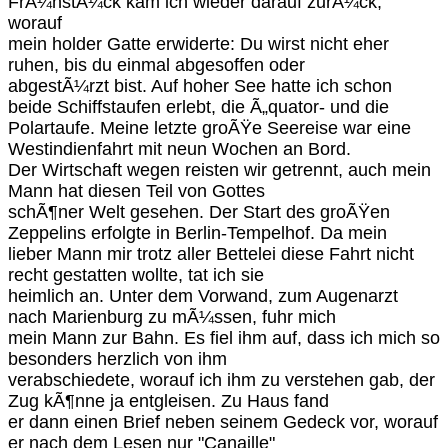
FrÃ¼hstÃ¼ck kam ich wieder darauf zurÃ¼ck,
worauf
mein holder Gatte erwiderte: Du wirst nicht eher
ruhen, bis du einmal abgesoffen oder
abgestÃ¼rzt bist. Auf hoher See hatte ich schon
beide Schiffstaufen erlebt, die Ã„quator- und die
Polartaufe. Meine letzte groÃŸe Seereise war eine
Westindienfahrt mit neun Wochen an Bord.
Der Wirtschaft wegen reisten wir getrennt, auch mein
Mann hat diesen Teil von Gottes
schÃ¶ner Welt gesehen. Der Start des groÃŸen
Zeppelins erfolgte in Berlin-Tempelhof. Da mein
lieber Mann mir trotz aller Bettelei diese Fahrt nicht
recht gestatten wollte, tat ich sie
heimlich an. Unter dem Vorwand, zum Augenarzt
nach Marienburg zu mÃ¼ssen, fuhr mich
mein Mann zur Bahn. Es fiel ihm auf, dass ich mich so
besonders herzlich von ihm
verabschiedete, worauf ich ihm zu verstehen gab, der
Zug kÃ¶nne ja entgleisen. Zu Haus fand
er dann einen Brief neben seinem Gedeck vor, worauf
er nach dem Lesen nur "Canaille"