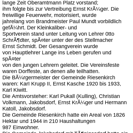
lange Zeit Oberamtmann Platz vorstand;
ihm folgte bis zur Vertreibung Ernst KrÃ¼ger. Die
freiwillige Feuerwehr, motorisiert, wurde
jahrelang von Brandmeister Paul Mundt vorbildlich
gefÃ¼hrt. Der Kleinkaliber- und
Sportverein stand unter Leitung von Lehrer 0tto
SchrÃ¶dter, spÃ¤ter unter der des Stellmacher
Ernst Schmidt. Der Gesangverein wurde
von Hauptlehrer Lange ins Leben gerufen und
spÃ¤ter
von den jungen Lehrern geleitet. Die Vereinsfeste
waren Dorffeste, an denen alle teilhatten.
Die BÃ¼rgermeister der Gemeinde Riesenkirch
waren: KarI Krupp II, Ernst Kasche 1920 bis 1933,
Karl Kiwitt.
Die Amtsvorsteher: Karl Pukall (Kulling), Christian
Volkmann, Jakobsdorf, Ernst KrÃ¼ger und Hermann
Katoll, Jakobsdorf.
Die Gemeinde Riesenkirch hatte ein Areal von 1826
Hektar und 1944 in 210 Haushaltungen
987 Einwohner.