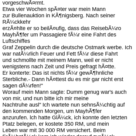
vorgeschwÃ¤rmt.
Etwa vier Wochen spÃ¤ter war mein Mann
zur Bullenauktion in KÃ¶nigsberg. Nach seiner
RÃ¼ckkehr
erzÃ¤hlte er so beilÃ¤ufig, dass das ReisebÃ¼ro
MayhÃ¶fer um Passagiere fÃ¼r eine Fahrt des
Luftschiffes
Graf Zeppelin durch die deutsche Ostmark werbe. Ich
war natÃ¼rlich Feuer und Fett fÃ¼r diese Fahrt
und schmollte mit meinem Mann, weil er nicht
wenigstens nach Zeit und Preis gefragt hÃ¤tte.
Er konterte: Das ist nichts fÃ¼r gewÃ¶hnliche
Sterbliche.- Dann hÃ¤ttest du es mir gar nicht erst
sagen dÃ¼rfen!"
Worauf mein Mann sagte: Dumm genug war's auch
von mir, und nun bitte ich mir meine
Nachtruhe ausl" Ich wartete nun sehnsÃ¼chtig auf
den kommenden Morgen, um MayhÃ¶fer
anzurufen. lch hatte GlÃ¼ck, ich konnte den letzten
Ptatz belegen, er kostete 350 RM, und mein
Leben war mit 30 000 RM versichert. Beim