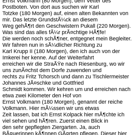
Ernst Volkmann (80 Morgen), dem Vetter des
Postboten. Von dort aus suchen wir Karl
Totzke (180 Morgen) auf, einen alten Bekannten von
mir. Das letzte GrundstÃ¼ck an diesem
Weg gehÃ¶rt den Geschwistern Pukall (220 Morgen).
Was sind das alles fÃ¼r prÃ¤chtige HÃ¶fe!
Die werden noch schÃ¶ner, entgegnet mein Begleiter.
Wir fahren nun in sÃ¼dlicher Richtung zu
Karl Krupp II (180 Morgen), den ich auch von der
Imkerei her kenne. Auf der Weiterfahrt
erreichen wir die StraÃŸe nach Riesenburg, wo wir
uns zunÃ¤chst dem Dorfe zuwenden und
rechts zu Fritz Tchorsch und dann zu Tischlermeister
Johannes JÃ¤schke und Gottfried
Schmidt kommen. Wir kehren um und erreichen nach
etwa zwei Kilometer den Hof von
Ernst Volkmann (180 Morgen), genannt der reiche
Volkmann. Hier mÃ¼ssen wir uns etwas
Zeit lassen, bat ich Ernst Kolpack hier mÃ¶chte ich
viel sehen und hÃ¶ren. Zuerst einen Blick in
den sehr gepflegten Ziergarten. Ja, auch
BÃ¤uerinnen kÃ¶nnen GÃ¤rten pflegen. Dieser hier