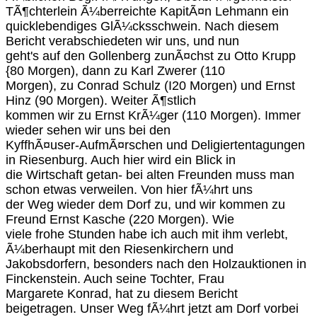
TÃ¶chterlein Ã¼berreichte KapitÃ¤n Lehmann ein
quicklebendiges GlÃ¼cksschwein. Nach diesem
Bericht verabschiedeten wir uns, und nun
geht's auf den Gollenberg zunÃ¤chst zu Otto Krupp
{80 Morgen), dann zu Karl Zwerer (110
Morgen), zu Conrad Schulz (I20 Morgen) und Ernst
Hinz (90 Morgen). Weiter Ã¶stlich
kommen wir zu Ernst KrÃ¼ger (110 Morgen). Immer
wieder sehen wir uns bei den
KyffhÃ¤user-AufmÃ¤rschen und Deligiertentagungen
in Riesenburg. Auch hier wird ein Blick in
die Wirtschaft getan- bei alten Freunden muss man
schon etwas verweilen. Von hier fÃ¼hrt uns
der Weg wieder dem Dorf zu, und wir kommen zu
Freund Ernst Kasche (220 Morgen). Wie
viele frohe Stunden habe ich auch mit ihm verlebt,
Ã¼berhaupt mit den Riesenkirchern und
Jakobsdorfern, besonders nach den Holzauktionen in
Finckenstein. Auch seine Tochter, Frau
Margarete Konrad, hat zu diesem Bericht
beigetragen. Unser Weg fÃ¼hrt jetzt am Dorf vorbei