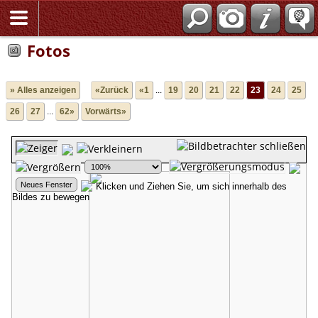
Fotos
» Alles anzeigen
«Zurück
«1
...
19
20
21
22
23
24
25
26
27
...
62»
Vorwärts»