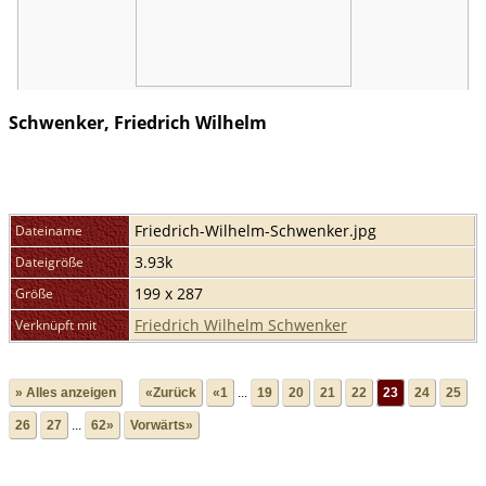
Schwenker, Friedrich Wilhelm
Friedrich-Wilhelm-Schwenker.jpg
Dateiname
3.93k
Dateigröße
199 x 287
Größe
Friedrich Wilhelm Schwenker
Verknüpft mit
» Alles anzeigen
«Zurück
«1
...
19
20
21
22
23
24
25
26
27
...
62»
Vorwärts»