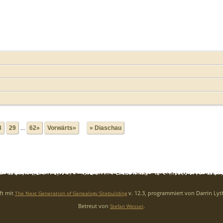
8
29
...
62»
Vorwärts»
» Diaschau
ft mit
v. 12.3, programmiert von Darrin Ly
The Next Generation of Genealogy Sitebuilding
Betreut von
.
Stefan Wessel