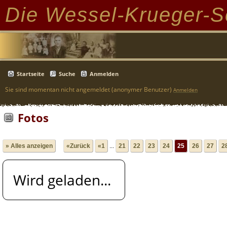
Die Wessel-Krueger-S
Startseite
Suche
Anmelden
Sie sind momentan nicht angemeldet (anonymer Benutzer)
Anmelden
Fotos
» Alles anzeigen
«Zurück
«1
...
21
22
23
24
25
26
27
2
Wird geladen...