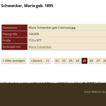
Schwenker, Marie geb. 1895
Dateiname
Marie Schwenker geb-Colorized.jpg
Dateigröße
144.02k
Größe
713 x 977
Verknüpft mit
Marie Schwenker
» Alles anzeigen
«Zurück
«1
...
21
22
23
24
25
26
27
2
Diese Website läu