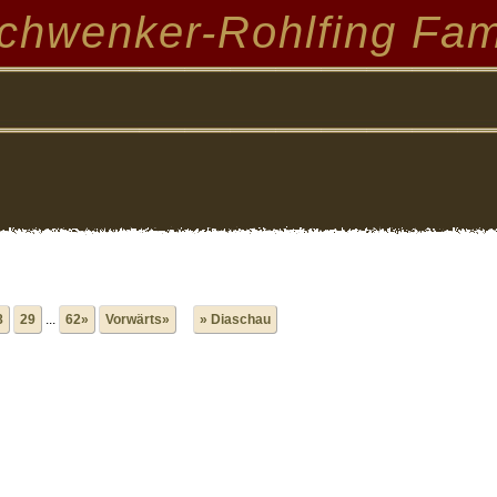
chwenker-Rohlfing Fam
8
29
...
62»
Vorwärts»
» Diaschau