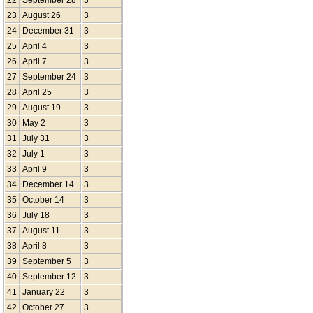
23
August 26
3
24
December 31
3
25
April 4
3
26
April 7
3
27
September 24
3
28
April 25
3
29
August 19
3
30
May 2
3
31
July 31
3
32
July 1
3
33
April 9
3
34
December 14
3
35
October 14
3
36
July 18
3
37
August 11
3
38
April 8
3
39
September 5
3
40
September 12
3
41
January 22
3
42
October 27
3