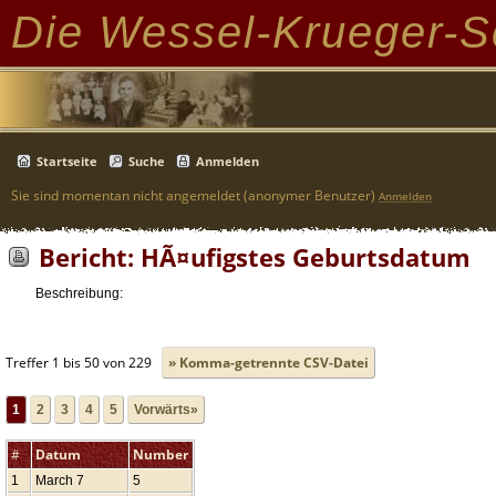
Die Wessel-Krueger-S
Startseite
Suche
Anmelden
Sie sind momentan nicht angemeldet (anonymer Benutzer)
Anmelden
Bericht: HÃ¤ufigstes Geburtsdatum
Beschreibung:
Treffer 1 bis 50 von 229
» Komma-getrennte CSV-Datei
1
2
3
4
5
Vorwärts»
#
Datum
Number
1
March 7
5