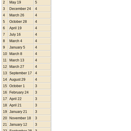
2
May 19
5
3
December 24
4
4
March 26
4
5
October 28
4
6
April 19
4
7
July 16
4
8
March 4
4
9
January 5
4
10
March 8
4
11
March 13
4
12
March 27
4
13
September 17
4
14
August 29
4
15
October 1
3
16
February 24
3
17
April 22
3
18
April 21
3
19
January 21
3
20
November 18
3
21
January 12
3
22
September 28
3