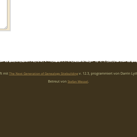
ft mit
v. 12.3, programmiert von Darrin Ly
The Next Generation of Genealogy Sitebuilding
Betreut von
.
Stefan Wessel