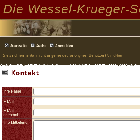
Die Wessel-Krueger-S
Startseite
Suche
Anmelden
Sie sind momentan nicht angemeldet (anonymer Benutzer)
Anmelden
Kontakt
Ihre Name:
E-Mail:
E-Mail
nochmal:
Ihre Mitteilung: